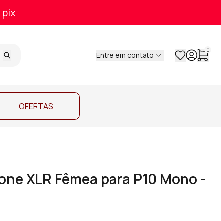
 pix
0
Entre em contato
OFERTAS
one XLR Fêmea para P10 Mono -