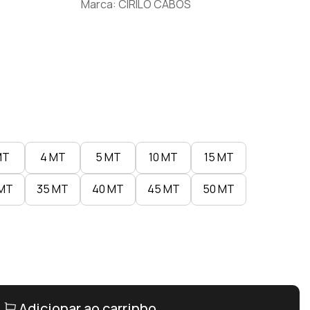
Marca: CIRILO CABOS
MT
4 MT
5 MT
10 MT
15 MT
 MT
35 MT
40 MT
45 MT
50 MT
Adicionar ao carrinho