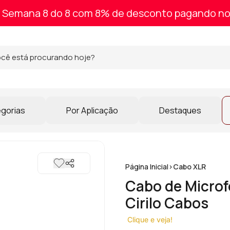
Semana 8 do 8 com 8% de desconto pagando no
egorias
Por Aplicação
Destaques
Página Inicial
>
Cabo XLR
Cabo de Microf
Cirilo Cabos
Clique e veja!