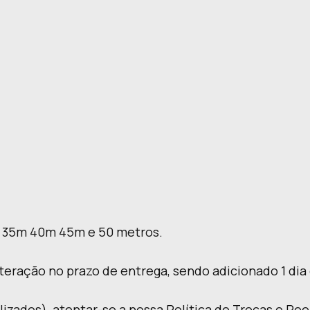
35m 40m 45m e 50 metros.
teração no prazo de entrega, sendo adicionado 1 di
lizados), atentar-se a nossa Política de Trocas e Re