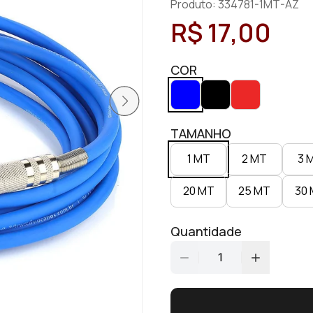
Produto: 334781-1MT-AZ
R$ 17,00
COR
TAMANHO
1 MT
2 MT
3 
20 MT
25 MT
30
Quantidade
1