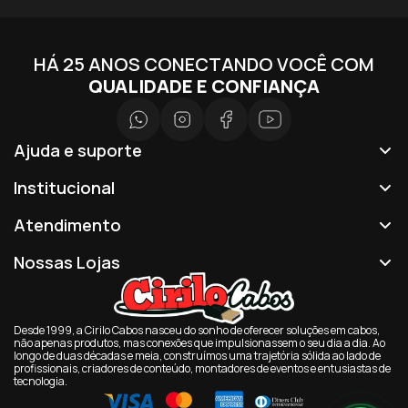
HÁ 25 ANOS CONECTANDO VOCÊ COM
QUALIDADE E CONFIANÇA
Ajuda e suporte
Institucional
Atendimento
Nossas Lojas
Desde 1999, a Cirilo Cabos nasceu do sonho de oferecer soluções em cabos,
não apenas produtos, mas conexões que impulsionassem o seu dia a dia. Ao
longo de duas décadas e meia, construímos uma trajetória sólida ao lado de
profissionais, criadores de conteúdo, montadores de eventos e entusiastas de
tecnologia.