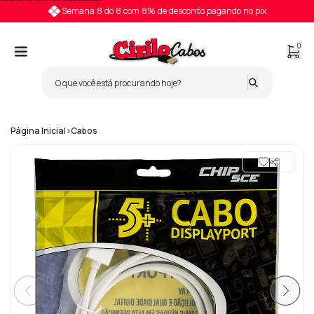
Pular para o conteúdo
Semana 8 do 8 com 8% de desconto pagando no pix
0
Página Inicial
>
Cabos