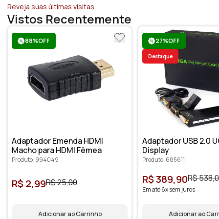
Reveja suas últimas visitas
Vistos Recentemente
88%OFF
27%OFF
Destaque
Adaptador Emenda HDMI
Adaptador USB 2.0 U
Macho para HDMI Fêmea
Display
Produto: 994049
Produto: 685611
R$ 389,90
R$ 538,
R$ 2,99
R$ 25,00
Em até 6x sem juros
Adicionar ao Carrinho
Adicionar ao Car