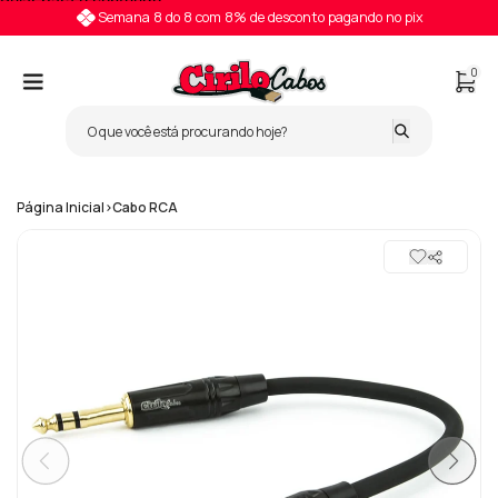
Pular para o conteúdo
Semana 8 do 8 com 8% de desconto pagando no pix
0
Página Inicial
>
Cabo RCA