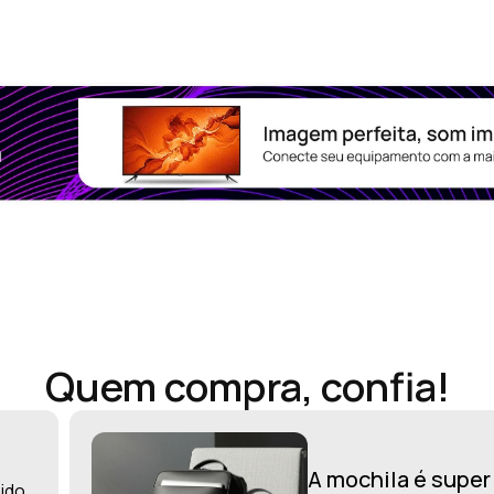
Quem compra, confia!
A mochila é supe
ido.