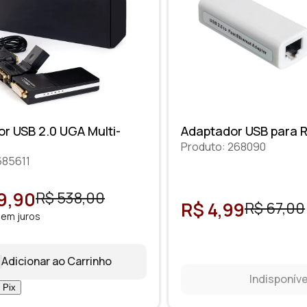
r USB 2.0 UGA Multi-
Adaptador USB para 
Produto: 268090
685611
9,90
R$ 538,00
R$ 4,99
R$ 67,00
sem juros
Adicionar ao Carrinho
Indisponíve