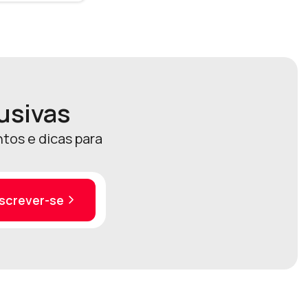
usivas
tos e dicas para
nscrever-se