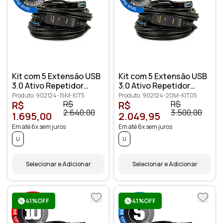
Kit com 5 Extensão USB
Kit com 5 Extensão USB
3.0 Ativo Repetidor
3.0 Ativo Repetidor
Macho Fêmea 15 metros
Macho Fêmea 20 metros
Produto: 902124-15M-KIT5
Produto: 902124-20M-KIT05
R$
R$
R$
R$
2.640,00
3.500,00
1.695,00
2.049,95
Em até 6x sem juros
Em até 6x sem juros
U
U
Selecionar e Adicionar
Selecionar e Adicionar
41%OFF
41%OFF