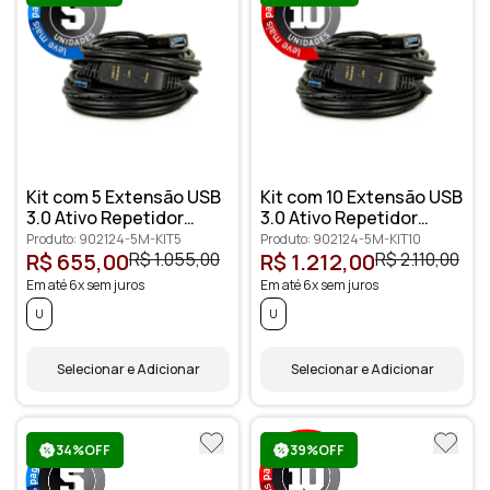
Kit com 5 Extensão USB
Kit com 10 Extensão USB
3.0 Ativo Repetidor
3.0 Ativo Repetidor
Macho Fêmea 5 metros
Macho Fêmea 5 metros
Produto: 902124-5M-KIT5
Produto: 902124-5M-KIT10
R$ 655,00
R$ 1.055,00
R$ 1.212,00
R$ 2.110,00
Em até 6x sem juros
Em até 6x sem juros
U
U
Selecionar e Adicionar
Selecionar e Adicionar
34%OFF
39%OFF