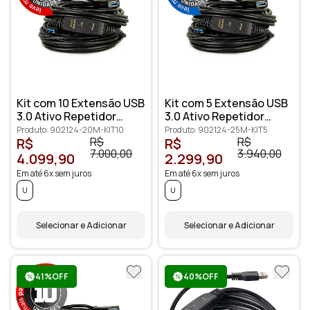
Kit com 10 Extensão USB
Kit com 5 Extensão USB
3.0 Ativo Repetidor
3.0 Ativo Repetidor
Macho Fêmea 20 metros
Macho Fêmea 25 metros
Produto: 902124-20M-KIT10
Produto: 902124-25M-KIT5
R$
R$
R$
R$
7.000,00
3.940,00
4.099,90
2.299,90
Em até 6x sem juros
Em até 6x sem juros
U
U
Selecionar e Adicionar
Selecionar e Adicionar
41%OFF
40%OFF