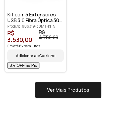
Kit com 5 Extensores
USB 3.0 Fibra Óptica 30
metros
Produto: 906319-30MT-KIT5
R$
R$
4.750,00
3.530,00
Em até 6x sem juros
Adicionar ao Carrinho
Ver Mais Produtos