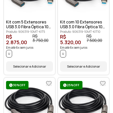
Kit com 5 Extensores
Kit com 10 Extensores
USB 3.0 Fibra Óptica 10
USB 3.0 Fibra Óptica 10
metros
metros
Produto: 906319-10MT-KIT5
Produto: 906319-10MT-KIT10
R$
R$
R$
R$
3.750,00
7.500,00
2.875,00
5.320,00
Em até 6x sem juros
Em até 6x sem juros
U
U
Selecionar e Adicionar
Selecionar e Adicionar
30%OFF
25%OFF