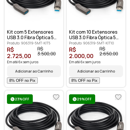
Kit com 5 Extensores
Kit com 10 Extensores
USB 3.0 Fibra Óptica 5
USB 3.0 Fibra Óptica 5
metros
metros
Produto: 906319-5MT-KIT5
Produto: 906319-5MT-KIT10
R$
R$
R$
R$
3.500,00
2.650,00
2.725,00
2.000,00
Em até 6x sem juros
Em até 6x sem juros
Adicionar ao Carrinho
Adicionar ao Carrinho
23%OFF
29%OFF