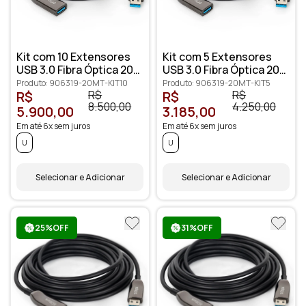
Kit com 10 Extensores
Kit com 5 Extensores
USB 3.0 Fibra Óptica 20
USB 3.0 Fibra Óptica 20
metros
metros
Produto: 906319-20MT-KIT10
Produto: 906319-20MT-KIT5
R$
R$
R$
R$
8.500,00
4.250,00
5.900,00
3.185,00
Em até 6x sem juros
Em até 6x sem juros
U
U
Selecionar e Adicionar
Selecionar e Adicionar
25%OFF
31%OFF