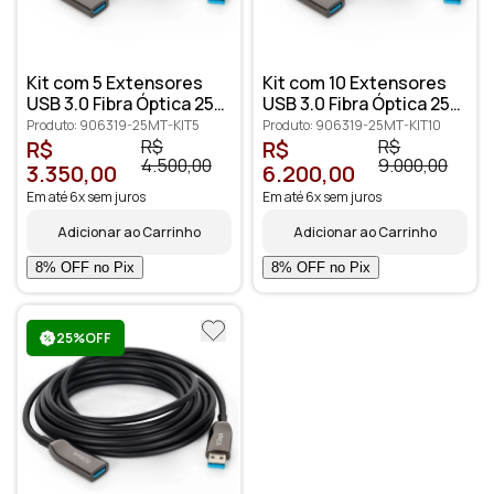
Kit com 5 Extensores
Kit com 10 Extensores
USB 3.0 Fibra Óptica 25
USB 3.0 Fibra Óptica 25
metros
metros
Produto: 906319-25MT-KIT5
Produto: 906319-25MT-KIT10
R$
R$
R$
R$
4.500,00
9.000,00
3.350,00
6.200,00
Em até 6x sem juros
Em até 6x sem juros
Adicionar ao Carrinho
Adicionar ao Carrinho
25%OFF