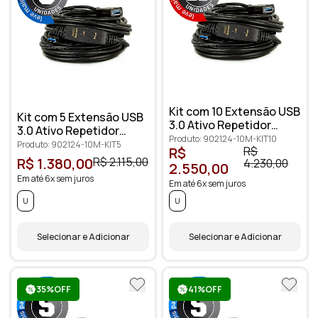
Kit com 10 Extensão USB
Kit com 5 Extensão USB
3.0 Ativo Repetidor
3.0 Ativo Repetidor
Macho Fêmea 10 metros
Produto: 902124-10M-KIT10
Macho Fêmea 10 metros
Produto: 902124-10M-KIT5
R$
R$
R$ 1.380,00
R$ 2.115,00
4.230,00
2.550,00
Em até 6x sem juros
Em até 6x sem juros
U
U
Selecionar e Adicionar
Selecionar e Adicionar
35%OFF
41%OFF