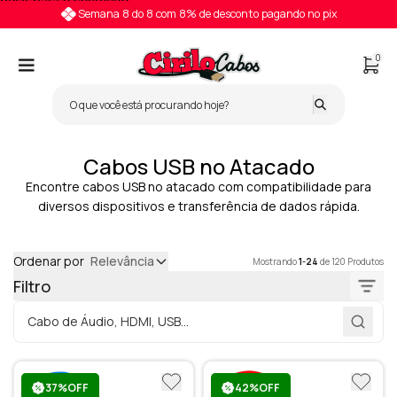
Pular para o conteúdo
Semana 8 do 8 com 8% de desconto pagando no pix
0
Cabos USB no Atacado
Encontre cabos USB no atacado com compatibilidade para
diversos dispositivos e transferência de dados rápida.
Ordenar por
Relevância
Mostrando
1-24
de 120 Produtos
Filtro
37%OFF
42%OFF