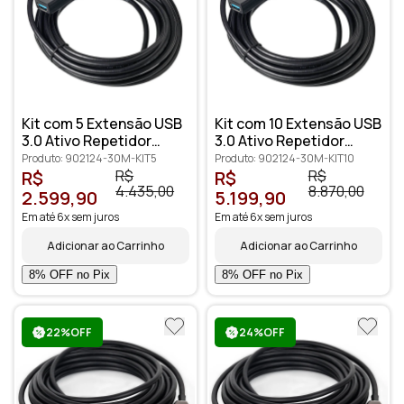
Kit com 5 Extensão USB
Kit com 10 Extensão USB
3.0 Ativo Repetidor
3.0 Ativo Repetidor
Macho Fêmea 30 metros
Macho Fêmea 30 metros
Produto: 902124-30M-KIT5
Produto: 902124-30M-KIT10
R$
R$
R$
R$
4.435,00
8.870,00
2.599,90
5.199,90
Em até 6x sem juros
Em até 6x sem juros
Adicionar ao Carrinho
Adicionar ao Carrinho
22%OFF
24%OFF