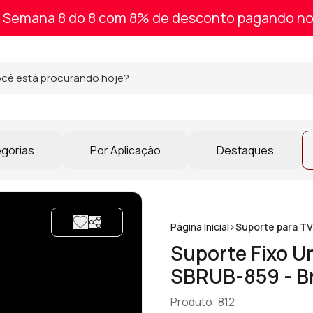
Semana 8 do 8 com 8% de desconto pagando no
egorias
Por Aplicação
Destaques
Página Inicial
>
Suporte para TV
Suporte Fixo Un
SBRUB-859 - B
Produto: 812